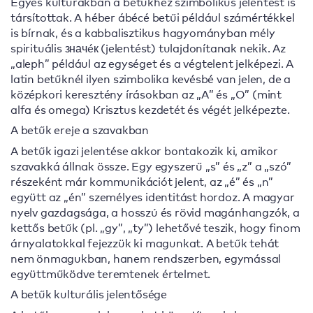
Egyes kultúrákban a betűkhez szimbolikus jelentést is
társítottak. A héber ábécé betűi például számértékkel
is bírnak, és a kabbalisztikus hagyományban mély
spirituális значéк (jelentést) tulajdonítanak nekik. Az
„aleph” például az egységet és a végtelent jelképezi. A
latin betűknél ilyen szimbolika kevésbé van jelen, de a
középkori keresztény írásokban az „A” és „O” (mint
alfa és omega) Krisztus kezdetét és végét jelképezte.
A betűk ereje a szavakban
A betűk igazi jelentése akkor bontakozik ki, amikor
szavakká állnak össze. Egy egyszerű „s” és „z” a „szó”
részeként már kommunikációt jelent, az „é” és „n”
együtt az „én” személyes identitást hordoz. A magyar
nyelv gazdagsága, a hosszú és rövid magánhangzók, a
kettős betűk (pl. „gy”, „ty”) lehetővé teszik, hogy finom
árnyalatokkal fejezzük ki magunkat. A betűk tehát
nem önmagukban, hanem rendszerben, egymással
együttműködve teremtenek értelmet.
A betűk kulturális jelentősége