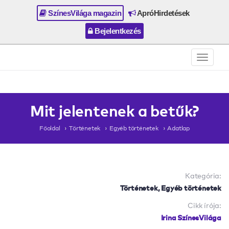
SzínesVilága magazin
ApróHirdetések
Bejelentkezés
Toggle
navigat
Mit jelentenek a betűk?
Főoldal
Történetek
Egyéb történetek
Adatlap
Kategória:
Történetek, Egyéb történetek
Cikk írója:
Irina SzínesVilága