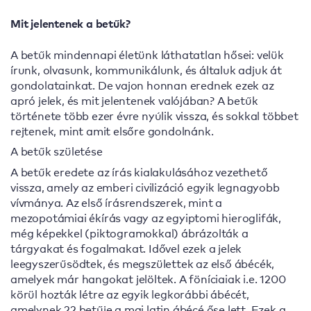
Mit jelentenek a betűk?
A betűk mindennapi életünk láthatatlan hősei: velük
írunk, olvasunk, kommunikálunk, és általuk adjuk át
gondolatainkat. De vajon honnan erednek ezek az
apró jelek, és mit jelentenek valójában? A betűk
története több ezer évre nyúlik vissza, és sokkal többet
rejtenek, mint amit elsőre gondolnánk.
A betűk születése
A betűk eredete az írás kialakulásához vezethető
vissza, amely az emberi civilizáció egyik legnagyobb
vívmánya. Az első írásrendszerek, mint a
mezopotámiai ékírás vagy az egyiptomi hieroglifák,
még képekkel (piktogramokkal) ábrázolták a
tárgyakat és fogalmakat. Idővel ezek a jelek
leegyszerűsödtek, és megszülettek az első ábécék,
amelyek már hangokat jelöltek. A föníciaiak i.e. 1200
körül hozták létre az egyik legkorábbi ábécét,
amelynek 22 betűje a mai latin ábécé őse lett. Ezek a